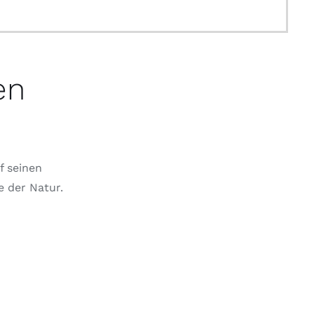
en
f seinen
e der Natur.