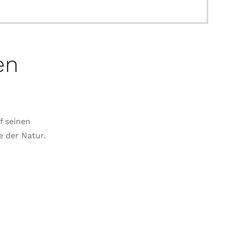
en
f seinen
e der Natur.