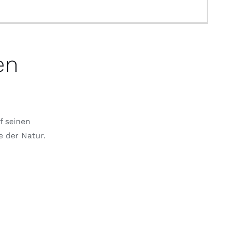
en
f seinen
e der Natur.