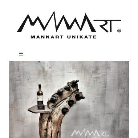
Zum
Inhalt
springen
Toggle
Navigation
MANNART MENU