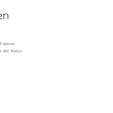
en
f seinen
e der Natur.