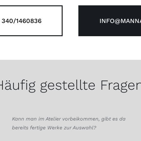
 340/1460836
INFO@MANNA
Häufig gestellte Fragen
Kann man im Atelier vorbeikommen, gibt es da
bereits fertige Werke zur Auswahl?