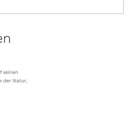
en
f seinen
e der Natur.