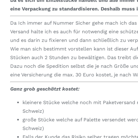
Da es sich um Einzelstücke handelt und alle immer u
eine Verpackung zu standardisieren.
Deshalb muss i
Da Ich immer auf Nummer Sicher gehe mach ich das i
Versand halte ich es auch für notwendig eine schüt
und es darin zu fixieren und dann schließlich zu ver
Wie man sich bestimmt vorstellen kann ist dieser Au
Stücken auch 2 Stunden zu bewältigen. Das treibt die
Dazu noch die Spedition selbst die je nach Größe und
eine Versicherung die max. 30 Euro kostet, je nach 
Ganz grob geschätzt kostet:
kleinere Stücke welche noch mit Paketversand 
Schweiz)
große Stücke welche auf Palette versendet wer
Schweiz)
Falls der Kunde das Risiko selber tragen möcht