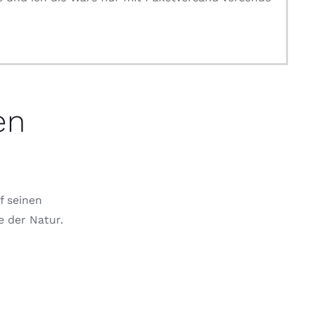
en
f seinen
e der Natur.